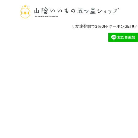
＼友達登録で2％OFFクーポンGET‼／